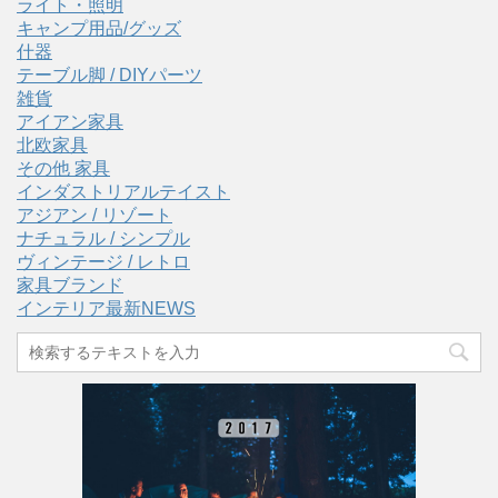
ライト・照明
キャンプ用品/グッズ
什器
テーブル脚 / DIYパーツ
雑貨
アイアン家具
北欧家具
その他 家具
インダストリアルテイスト
アジアン / リゾート
ナチュラル / シンプル
ヴィンテージ / レトロ
家具ブランド
インテリア最新NEWS