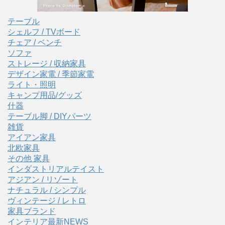
テーブル
シェルフ / TVボード
チェア / ベンチ
ソファ
ストレージ / 収納家具
デザイン家電 / 季節家電
ライト・照明
キャンプ用品/グッズ
什器
テーブル脚 / DIYパーツ
雑貨
アイアン家具
北欧家具
その他 家具
インダストリアルテイスト
アジアン / リゾート
ナチュラル / シンプル
ヴィンテージ / レトロ
家具ブランド
インテリア最新NEWS