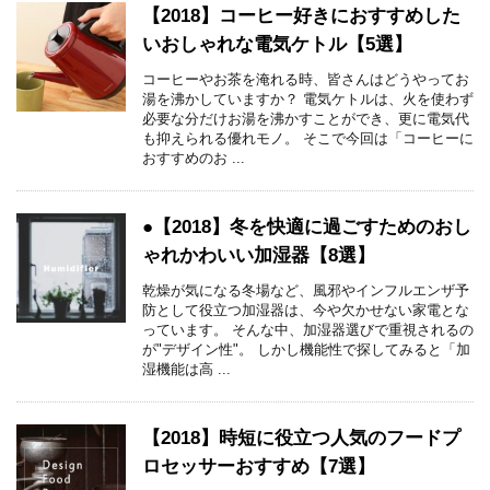
【2018】コーヒー好きにおすすめした
いおしゃれな電気ケトル【5選】
コーヒーやお茶を淹れる時、皆さんはどうやってお
湯を沸かしていますか？ 電気ケトルは、火を使わず
必要な分だけお湯を沸かすことができ、更に電気代
も抑えられる優れモノ。 そこで今回は「コーヒーに
おすすめのお ...
●【2018】冬を快適に過ごすためのおし
ゃれかわいい加湿器【8選】
乾燥が気になる冬場など、風邪やインフルエンザ予
防として役立つ加湿器は、今や欠かせない家電とな
っています。 そんな中、加湿器選びで重視されるの
が"デザイン性"。 しかし機能性で探してみると「加
湿機能は高 ...
【2018】時短に役立つ人気のフードプ
ロセッサーおすすめ【7選】