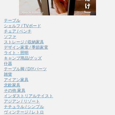
テーブル
シェルフ / TVボード
チェア / ベンチ
ソファ
ストレージ / 収納家具
デザイン家電 / 季節家電
ライト・照明
キャンプ用品/グッズ
什器
テーブル脚 / DIYパーツ
雑貨
アイアン家具
北欧家具
その他 家具
インダストリアルテイスト
アジアン / リゾート
ナチュラル / シンプル
ヴィンテージ / レトロ