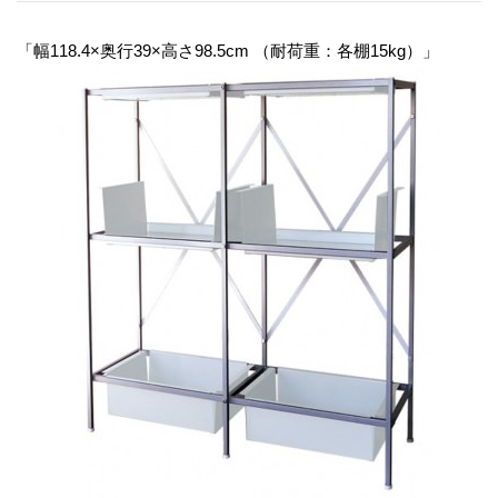
「幅118.4×奥行39×高さ98.5cm （耐荷重：各棚15kg）」